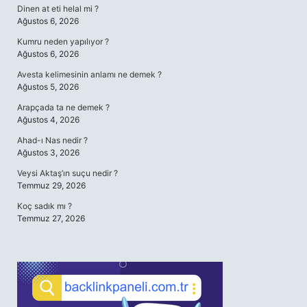
Dinen at eti helal mi ?
Ağustos 6, 2026
Kumru neden yapılıyor ?
Ağustos 6, 2026
Avesta kelimesinin anlamı ne demek ?
Ağustos 5, 2026
Arapçada ta ne demek ?
Ağustos 4, 2026
Ahad-ı Nas nedir ?
Ağustos 3, 2026
Veysi Aktaş’ın suçu nedir ?
Temmuz 29, 2026
Koç sadık mı ?
Temmuz 27, 2026