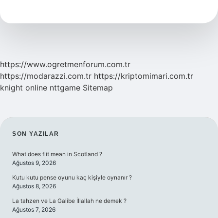
Kaç
Yıl
Sürer
https://www.ogretmenforum.com.tr
https://modarazzi.com.tr
https://kriptomimari.com.tr
knight online
nttgame
Sitemap
SIDEBAR
SON YAZILAR
What does flit mean in Scotland ?
Ağustos 9, 2026
Kutu kutu pense oyunu kaç kişiyle oynanır ?
Ağustos 8, 2026
La tahzen ve La Galibe İllallah ne demek ?
Ağustos 7, 2026