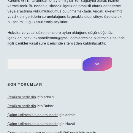
Kurumu (BTK) tarafından onaylanmış bir Yer Sağlayıcı olarak hizmet
vermektedir. Bu nedenle, sitedeki içerikleri proaktif olarak denetleme
veya araştırma yükümlülüğümüz bulunmamaktadır. Ancak, üyelerimiz
yazdıkları içeriklerin sorumluluğunu taşımakta olup, siteye üye olarak
bu sorumluluğu kabul etmiş sayılırlar.
Hukuka ve yasal düzenlemelere aykırı olduğunu düşündüğünüz
içerikleri,
backlinkpanelicomtr@gmail.com
adresine bildirmeniz halinde,
ilgili içerikler yasal süre içerisinde sitemizden kaldırılacaktır.
Arama
SON YORUMLAR
Realizm nedir din
için
admin
Realizm nedir din
için
Bahar
Çalım kelimesinin anlamı nedir
için
admin
Çalım kelimesinin anlamı nedir
için
Hazal
Çevreye en az zarar veren enerji türü nedir
için
admin