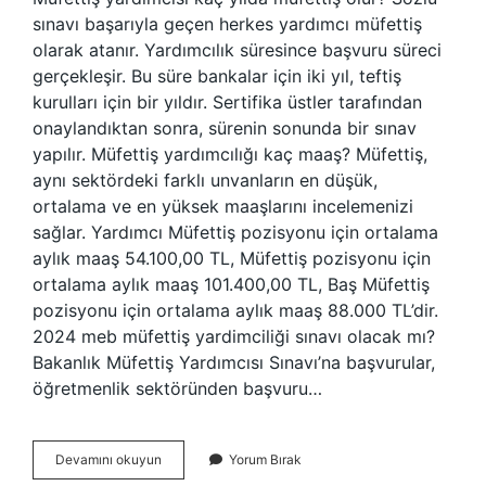
sınavı başarıyla geçen herkes yardımcı müfettiş
olarak atanır. Yardımcılık süresince başvuru süreci
gerçekleşir. Bu süre bankalar için iki yıl, teftiş
kurulları için bir yıldır. Sertifika üstler tarafından
onaylandıktan sonra, sürenin sonunda bir sınav
yapılır. Müfettiş yardımcılığı kaç maaş? Müfettiş,
aynı sektördeki farklı unvanların en düşük,
ortalama ve en yüksek maaşlarını incelemenizi
sağlar. Yardımcı Müfettiş pozisyonu için ortalama
aylık maaş 54.100,00 TL, Müfettiş pozisyonu için
ortalama aylık maaş 101.400,00 TL, Baş Müfettiş
pozisyonu için ortalama aylık maaş 88.000 TL’dir.
2024 meb müfettiş yardimciliği sınavı olacak mı?
Bakanlık Müfettiş Yardımcısı Sınavı’na başvurular,
öğretmenlik sektöründen başvuru…
Müfettiş
Devamını okuyun
Yorum Bırak
Yardımcılığı