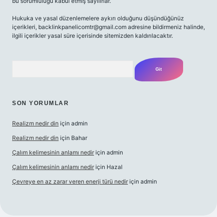
bu sorumluluğu kabul etmiş sayılırlar.
Hukuka ve yasal düzenlemelere aykırı olduğunu düşündüğünüz
içerikleri,
backlinkpanelicomtr@gmail.com
adresine bildirmeniz halinde,
ilgili içerikler yasal süre içerisinde sitemizden kaldırılacaktır.
Arama
SON YORUMLAR
Realizm nedir din
için
admin
Realizm nedir din
için
Bahar
Çalım kelimesinin anlamı nedir
için
admin
Çalım kelimesinin anlamı nedir
için
Hazal
Çevreye en az zarar veren enerji türü nedir
için
admin