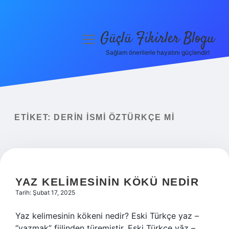
Güçlü Fikirler Blogu
menüyü
aç
Sağlam önerilerle hayatını güçlendir!
Anasayfa
Gizlilik Politikası
Yasal Uyarı
ETIKET:
DERIN ISMI ÖZTÜRKÇE MI
Hakkımızda
YAZ KELIMESININ KÖKÜ NEDIR
Tarih: Şubat 17, 2025
Yaz kelimesinin kökeni nedir? Eski Türkçe yaz –
“yazmak” fiilinden türemiştir. Eski Türkçe yāz –