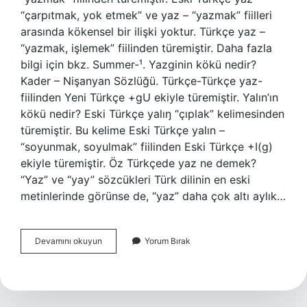
“çarpıtmak, yok etmek” ve yaz – “yazmak” fiilleri
arasında kökensel bir ilişki yoktur. Türkçe yaz –
“yazmak, işlemek” fiilinden türemiştir. Daha fazla
bilgi için bkz. Summer-¹. Yazginin kökü nedir?
Kader – Nişanyan Sözlüğü. Türkçe-Türkçe yaz-
fiilinden Yeni Türkçe +gU ekiyle türemiştir. Yalın’ın
kökü nedir? Eski Türkçe yalıŋ “çıplak” kelimesinden
türemiştir. Bu kelime Eski Türkçe yalın –
“soyunmak, soyulmak” fiilinden Eski Türkçe +I(g)
ekiyle türemiştir. Öz Türkçede yaz ne demek?
“Yaz” ve “yay” sözcükleri Türk dilinin en eski
metinlerinde görünse de, “yaz” daha çok altı aylık…
Yaz
Devamını okuyun
Yorum Bırak
Kelimesinin
Kökü
Nedir