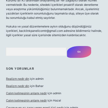
Kurumu (BTK) tarafından onaylanmış bir Yer Sağlayıcı olarak hizmet
vermektedir. Bu nedenle, sitedeki içerikleri proaktif olarak denetleme
veya araştırma yükümlülüğümüz bulunmamaktadır. Ancak, üyelerimiz
yazdıkları içeriklerin sorumluluğunu taşımakta olup, siteye üye olarak
bu sorumluluğu kabul etmiş sayılırlar.
Hukuka ve yasal düzenlemelere aykırı olduğunu düşündüğünüz
içerikleri,
backlinkpanelicomtr@gmail.com
adresine bildirmeniz halinde,
ilgili içerikler yasal süre içerisinde sitemizden kaldırılacaktır.
Arama
SON YORUMLAR
Realizm nedir din
için
admin
Realizm nedir din
için
Bahar
Çalım kelimesinin anlamı nedir
için
admin
Çalım kelimesinin anlamı nedir
için
Hazal
Çevreye en az zarar veren enerji türü nedir
için
admin