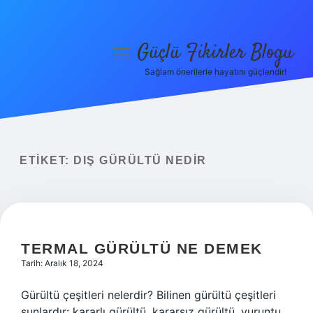
Güçlü Fikirler Blogu
menüyü
aç
Sağlam önerilerle hayatını güçlendir!
Anasayfa
Gizlilik Politikası
Yasal Uyarı
ETIKET:
DIŞ GÜRÜLTÜ NEDIR
Hakkımızda
TERMAL GÜRÜLTÜ NE DEMEK
Tarih: Aralık 18, 2024
Gürültü çeşitleri nelerdir? Bilinen gürültü çeşitleri
şunlardır: kararlı gürültü, kararsız gürültü, vuruntu