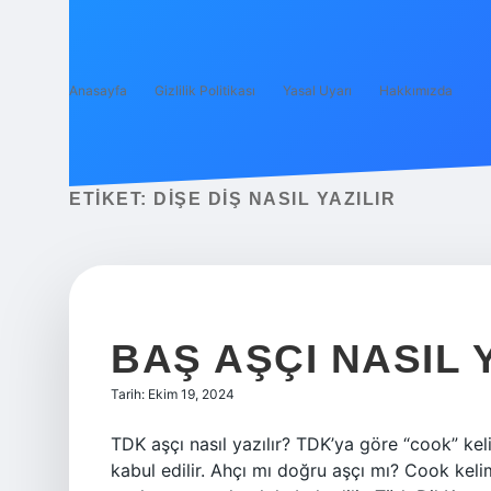
Anasayfa
Gizlilik Politikası
Yasal Uyarı
Hakkımızda
ETIKET:
DIŞE DIŞ NASIL YAZILIR
BAŞ AŞÇI NASIL 
Tarih: Ekim 19, 2024
TDK aşçı nasıl yazılır? TDK’ya göre “cook” kel
kabul edilir. Ahçı mı doğru aşçı mı? Cook keli