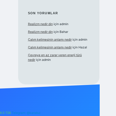
SON YORUMLAR
Realizm nedir din
için
admin
Realizm nedir din
için
Bahar
Çalım kelimesinin anlamı nedir
için
admin
Çalım kelimesinin anlamı nedir
için
Hazal
Çevreye en az zarar veren enerji türü
nedir
için
admin
6 0 726
Telegram: @karabul