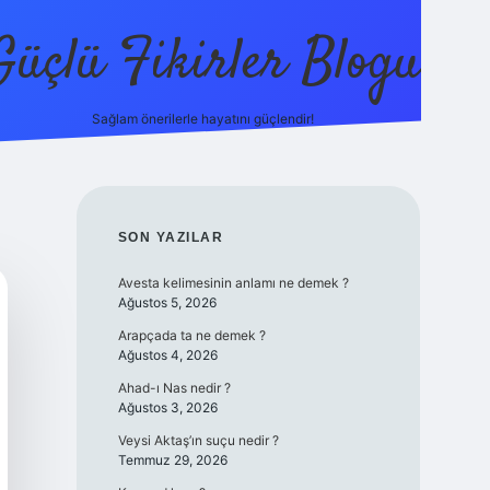
Güçlü Fikirler Blogu
Sağlam önerilerle hayatını güçlendir!
elexbet güncel giriş
betexper bahis
SIDEBAR
SON YAZILAR
Avesta kelimesinin anlamı ne demek ?
Ağustos 5, 2026
Arapçada ta ne demek ?
Ağustos 4, 2026
Ahad-ı Nas nedir ?
Ağustos 3, 2026
Veysi Aktaş’ın suçu nedir ?
Temmuz 29, 2026