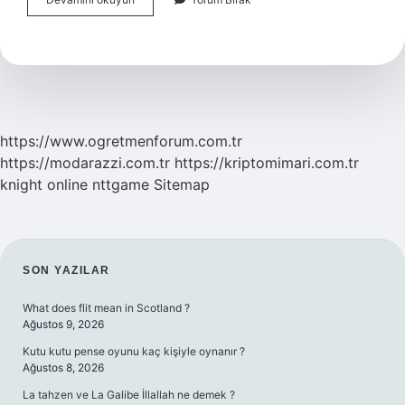
Ne
Yapar
Araba
https://www.ogretmenforum.com.tr
https://modarazzi.com.tr
https://kriptomimari.com.tr
knight online
nttgame
Sitemap
SIDEBAR
SON YAZILAR
What does flit mean in Scotland ?
Ağustos 9, 2026
Kutu kutu pense oyunu kaç kişiyle oynanır ?
Ağustos 8, 2026
La tahzen ve La Galibe İllallah ne demek ?