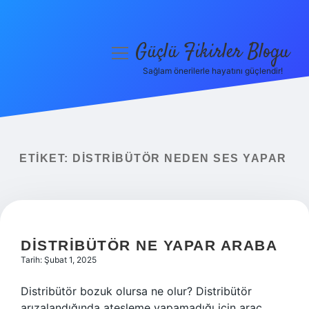
Güçlü Fikirler Blogu
menüyü
aç
Sağlam önerilerle hayatını güçlendir!
Anasayfa
Gizlilik Politikası
Yasal Uyarı
ETIKET:
DISTRIBÜTÖR NEDEN SES YAPAR
Hakkımızda
DISTRIBÜTÖR NE YAPAR ARABA
Tarih: Şubat 1, 2025
Distribütör bozuk olursa ne olur? Distribütör
arızalandığında ateşleme yapamadığı için araç