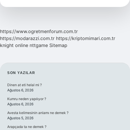
Ayak
Bileği
Arasına
Ne
Denir
https://www.ogretmenforum.com.tr
https://modarazzi.com.tr
https://kriptomimari.com.tr
knight online
nttgame
Sitemap
SIDEBAR
SON YAZILAR
Dinen at eti helal mi ?
Ağustos 6, 2026
Kumru neden yapılıyor ?
Ağustos 6, 2026
Avesta kelimesinin anlamı ne demek ?
Ağustos 5, 2026
Arapçada ta ne demek ?