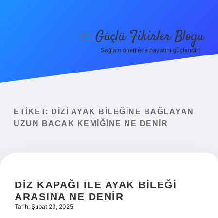
Güçlü Fikirler Blogu
menüyü
aç
Sağlam önerilerle hayatını güçlendir!
Anasayfa
Gizlilik Politikası
Yasal Uyarı
ETIKET:
DIZI AYAK BILEĞINE BAĞLAYAN
UZUN BACAK KEMIĞINE NE DENIR
Hakkımızda
DIZ KAPAĞI ILE AYAK BILEĞI
ARASINA NE DENIR
Tarih: Şubat 23, 2025