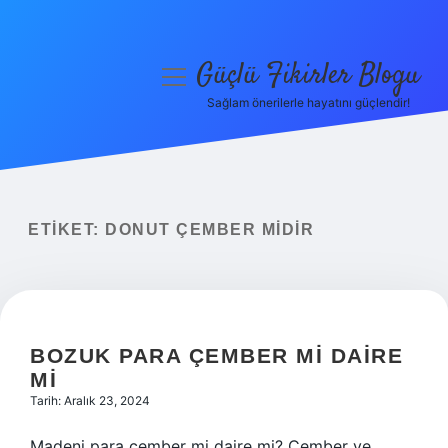
Güçlü Fikirler Blogu
menüyü
aç
Sağlam önerilerle hayatını güçlendir!
Anasayfa
Gizlilik Politikası
Yasal Uyarı
ETIKET:
DONUT ÇEMBER MIDIR
Hakkımızda
BOZUK PARA ÇEMBER MI DAIRE
MI
Tarih: Aralık 23, 2024
Madeni para çember mi daire mi? Çember ve