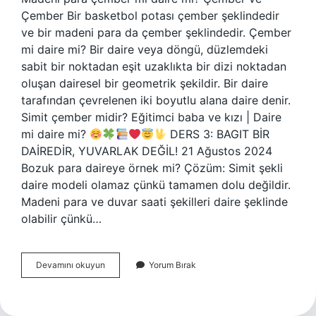
Çember Bir basketbol potası çember şeklindedir
ve bir madeni para da çember şeklindedir. Çember
mi daire mi? Bir daire veya döngü, düzlemdeki
sabit bir noktadan eşit uzaklıkta bir dizi noktadan
oluşan dairesel bir geometrik şekildir. Bir daire
tarafından çevrelenen iki boyutlu alana daire denir.
Simit çember midir? Eğitimci baba ve kızı | Daire
mi daire mi?
DERS 3: BAGIT BİR
DAİREDİR, YUVARLAK DEĞİL! 21 Ağustos 2024
Bozuk para daireye örnek mi? Çözüm: Simit şekli
daire modeli olamaz çünkü tamamen dolu değildir.
Madeni para ve duvar saati şekilleri daire şeklinde
olabilir çünkü…
Bozuk
Devamını okuyun
Yorum Bırak
Para
Çember
Mi
Daire