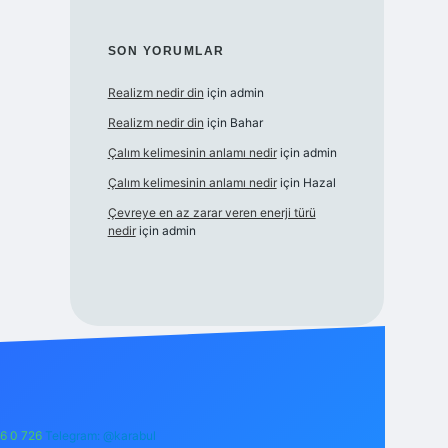
SON YORUMLAR
Realizm nedir din
için
admin
Realizm nedir din
için
Bahar
Çalım kelimesinin anlamı nedir
için
admin
Çalım kelimesinin anlamı nedir
için
Hazal
Çevreye en az zarar veren enerji türü
nedir
için
admin
6 0 726
Telegram: @karabul