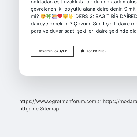
noktadan eşit uzaklıkta bir dizi noktadan oluşa
çevrelenen iki boyutlu alana daire denir. Simi
mi?
DERS 3: BAGIT BİR DAİRED
daireye örnek mi? Çözüm: Simit şekli daire 
para ve duvar saati şekilleri daire şeklinde ol
Bozuk
Devamını okuyun
Yorum Bırak
Para
Çember
Mi
Daire
Mi
https://www.ogretmenforum.com.tr
https://modara
nttgame
Sitemap