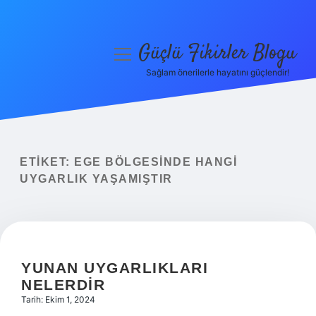
Güçlü Fikirler Blogu
menüyü
aç
Sağlam önerilerle hayatını güçlendir!
Anasayfa
Gizlilik Politikası
Yasal Uyarı
ETIKET:
EGE BÖLGESINDE HANGI
UYGARLIK YAŞAMIŞTIR
Hakkımızda
YUNAN UYGARLIKLARI
NELERDIR
Tarih: Ekim 1, 2024