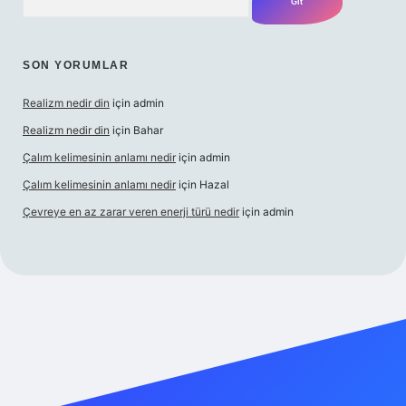
SON YORUMLAR
Realizm nedir din
için
admin
Realizm nedir din
için
Bahar
Çalım kelimesinin anlamı nedir
için
admin
Çalım kelimesinin anlamı nedir
için
Hazal
Çevreye en az zarar veren enerji türü nedir
için
admin
elexbet güncel giriş
betexper bahis