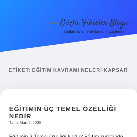
Güçlü Fikirler Blogu
menüyü
aç
Sağlam önerilerle hayatını güçlendir!
Anasayfa
Gizlilik Politikası
Yasal Uyarı
ETIKET:
EĞITIM KAVRAMI NELERI KAPSAR
Hakkımızda
EĞITIMIN ÜÇ TEMEL ÖZELLIĞI
NEDIR
Tarih: Mart 2, 2025
Eğitimin 3 Temel Özelliği Nedir? Eğitim sürecinde