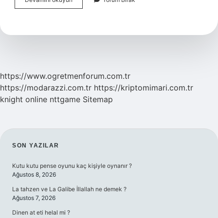
Üç
Temel
Özelliği
Nedir
https://www.ogretmenforum.com.tr
https://modarazzi.com.tr
https://kriptomimari.com.tr
knight online
nttgame
Sitemap
SIDEBAR
SON YAZILAR
Kutu kutu pense oyunu kaç kişiyle oynanır ?
Ağustos 8, 2026
La tahzen ve La Galibe İllallah ne demek ?
Ağustos 7, 2026
Dinen at eti helal mi ?