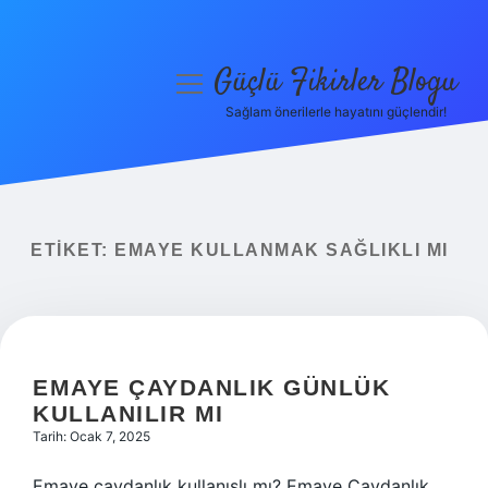
Güçlü Fikirler Blogu
menüyü
aç
Sağlam önerilerle hayatını güçlendir!
Anasayfa
Gizlilik Politikası
Yasal Uyarı
ETIKET:
EMAYE KULLANMAK SAĞLIKLI MI
Hakkımızda
EMAYE ÇAYDANLIK GÜNLÜK
KULLANILIR MI
Tarih: Ocak 7, 2025
Emaye çaydanlık kullanışlı mı? Emaye Çaydanlık