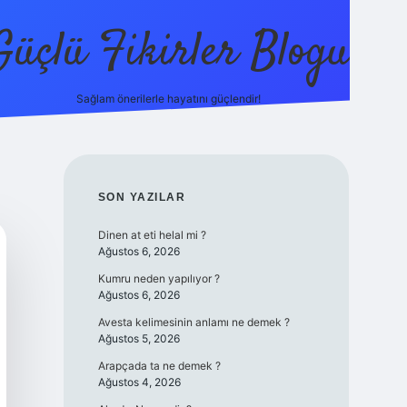
Güçlü Fikirler Blogu
Sağlam önerilerle hayatını güçlendir!
elexbet güncel giriş
betexper bahis
SIDEBAR
SON YAZILAR
Dinen at eti helal mi ?
Ağustos 6, 2026
Kumru neden yapılıyor ?
Ağustos 6, 2026
Avesta kelimesinin anlamı ne demek ?
Ağustos 5, 2026
Arapçada ta ne demek ?
Ağustos 4, 2026