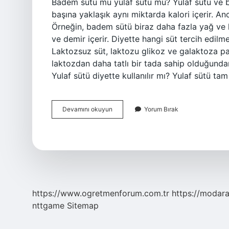
Badem sütü mu yulaf sütü mu? Yulaf sütü ve 
başına yaklaşık aynı miktarda kalori içerir. An
Örneğin, badem sütü biraz daha fazla yağ ve k
ve demir içerir. Diyette hangi süt tercih edilme
Laktozsuz süt, laktozu glikoz ve galaktoza par
laktozdan daha tatlı bir tada sahip olduğundan
Yulaf sütü diyette kullanılır mı? Yulaf sütü ta
Diyette
Devamını okuyun
Yorum Bırak
Yulaf
Sütü
Mü
Badem
Sütü
Mü
https://www.ogretmenforum.com.tr
https://modara
nttgame
Sitemap