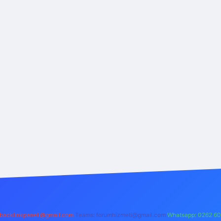
backlinkpaneli@gmail.com
Teams:
forumhizmeti@gmail.com
Whatsapp: 0262 60