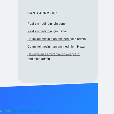
SON YORUMLAR
Realizm nedir din
için
admin
Realizm nedir din
için
Bahar
Çalım kelimesinin anlamı nedir
için
admin
Çalım kelimesinin anlamı nedir
için
Hazal
Çevreye en az zarar veren enerji türü
nedir
için
admin
6 0 726
Telegram: @karabul