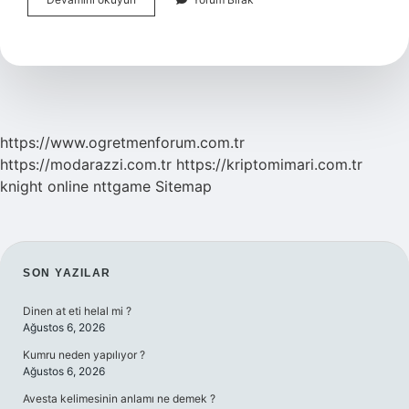
Tenisinde
Kullanılan
Malzemeler
Nelerdir
https://www.ogretmenforum.com.tr
https://modarazzi.com.tr
https://kriptomimari.com.tr
knight online
nttgame
Sitemap
SIDEBAR
SON YAZILAR
Dinen at eti helal mi ?
Ağustos 6, 2026
Kumru neden yapılıyor ?
Ağustos 6, 2026
Avesta kelimesinin anlamı ne demek ?