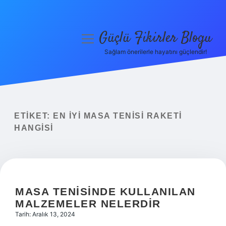
Güçlü Fikirler Blogu
menüyü
aç
Sağlam önerilerle hayatını güçlendir!
Anasayfa
Gizlilik Politikası
Yasal Uyarı
ETIKET:
EN IYI MASA TENISI RAKETI
HANGISI
Hakkımızda
MASA TENISINDE KULLANILAN
MALZEMELER NELERDIR
Tarih: Aralık 13, 2024