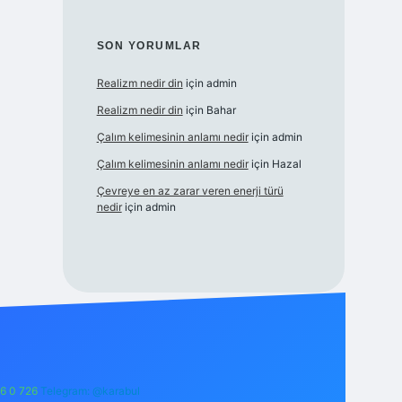
SON YORUMLAR
Realizm nedir din
için
admin
Realizm nedir din
için
Bahar
Çalım kelimesinin anlamı nedir
için
admin
Çalım kelimesinin anlamı nedir
için
Hazal
Çevreye en az zarar veren enerji türü
nedir
için
admin
6 0 726
Telegram: @karabul