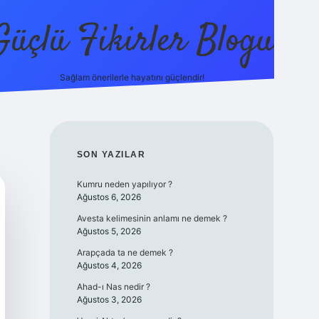
Güçlü Fikirler Blogu
Sağlam önerilerle hayatını güçlendir!
elexbet güncel giriş
betexper bahis
SIDEBAR
SON YAZILAR
Kumru neden yapılıyor ?
Ağustos 6, 2026
Avesta kelimesinin anlamı ne demek ?
Ağustos 5, 2026
Arapçada ta ne demek ?
Ağustos 4, 2026
Ahad-ı Nas nedir ?
Ağustos 3, 2026