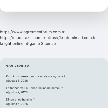
Vize
Almak
Zor
https://www.ogretmenforum.com.tr
https://modarazzi.com.tr
https://kriptomimari.com.tr
knight online
nttgame
Sitemap
SIDEBAR
SON YAZILAR
Kutu kutu pense oyunu kaç kişiyle oynanır ?
Ağustos 8, 2026
La tahzen ve La Galibe İllallah ne demek ?
Ağustos 7, 2026
Dinen at eti helal mi ?
Ağustos 6, 2026