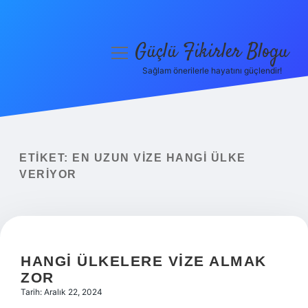
Güçlü Fikirler Blogu
menüyü
aç
Sağlam önerilerle hayatını güçlendir!
Anasayfa
Gizlilik Politikası
Yasal Uyarı
ETIKET:
EN UZUN VIZE HANGI ÜLKE
VERIYOR
Hakkımızda
HANGI ÜLKELERE VIZE ALMAK
ZOR
Tarih: Aralık 22, 2024