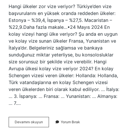
Hangi ülkeler zor vize veriyor? Türkiye’den vize
başvurularını en yüksek oranda reddeden ülkeler:
Estonya – %39,4, İspanya – %27,5. Macaristan –
%22,9.Daha fazla makale…•24 Mayıs 2024 En
kolay vizeyi hangi ülke veriyor? Şu anda en uygun
ve kolay vize sunan ülkeler Fransa, Yunanistan ve
İtalya’dır. Belgeleriniz sağlamsa ve bankaya
sunduğunuz miktar yeterliyse, bu konsolosluklar
size sorunsuz bir şekilde vize verebilir. Hangi
Avrupa ülkesi kolay vize veriyor 2024? En kolay
Schengen vizesi veren ülkeler: Hollanda: Hollanda,
Türk vatandaşlarına en kolay Schengen vizesi
veren ülkelerden biri olarak kabul ediliyor. … İtalya:
… 3. İspanya: … Fransa: … Yunanistan: … Almanya:
… 7.…
Hangi
Devamını okuyun
Yorum Bırak
Ülkelere