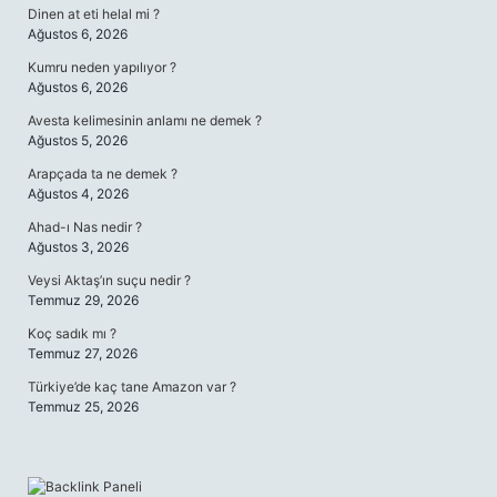
Dinen at eti helal mi ?
Ağustos 6, 2026
Kumru neden yapılıyor ?
Ağustos 6, 2026
Avesta kelimesinin anlamı ne demek ?
Ağustos 5, 2026
Arapçada ta ne demek ?
Ağustos 4, 2026
Ahad-ı Nas nedir ?
Ağustos 3, 2026
Veysi Aktaş’ın suçu nedir ?
Temmuz 29, 2026
Koç sadık mı ?
Temmuz 27, 2026
Türkiye’de kaç tane Amazon var ?
Temmuz 25, 2026