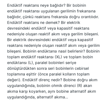
Endüktif reaktans neye bağlıdır? Bir bobinin
endüktif reaktansı uygulanan gerilimin frekansına
bağlıdır, çünkü reaktans frekansla doğru orantılıdır.
Endüktif reaktans ne demek? Bir elektrik
devresindeki endüktif veya kapasitif reaktans
nedeniyle oluşan reaktif akım veya gerilim bileşeni.
Bir elektrik devresindeki endüktif veya kapasitif
reaktans nedeniyle oluşan reaktif akım veya gerilim
bileşeni. Bobinin endüktansı nasıl belirlenir? Bobinin
toplam endüktif reaktansı (XL) ve toplam bobin
endüktansı (L), paralel bobinleri seriye
dönüştürdükten sonra seri bobinlerin cebirsel
toplamına eşittir (önce paralel kolların toplam
değeri). Endüktif direnç nedir? Bobine doğru akım
uygulandığında, bobinin ohmik direnci (R) akan
akıma karşı koyarken, aynı bobine alternatif akım
uygulandığında, alternatif akıma…