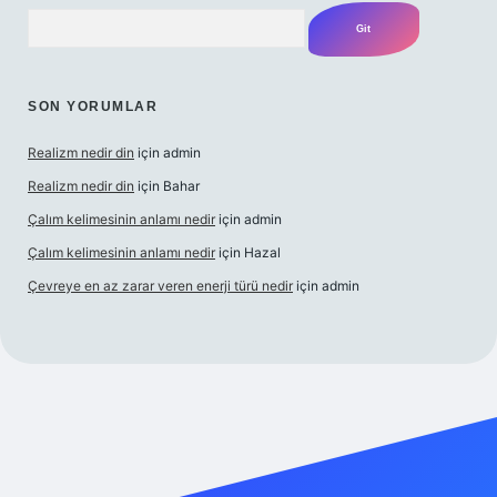
Arama
SON YORUMLAR
Realizm nedir din
için
admin
Realizm nedir din
için
Bahar
Çalım kelimesinin anlamı nedir
için
admin
Çalım kelimesinin anlamı nedir
için
Hazal
Çevreye en az zarar veren enerji türü nedir
için
admin
elexbet güncel giriş
betexper bahis