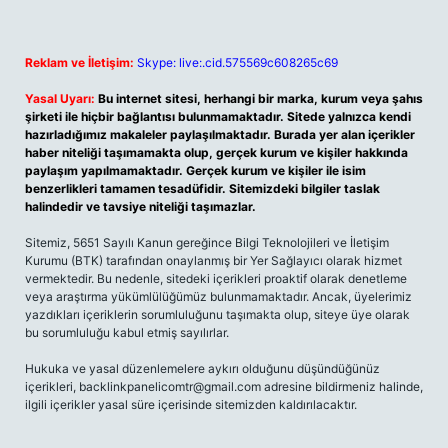
Reklam ve İletişim:
Skype: live:.cid.575569c608265c69
Yasal Uyarı:
Bu internet sitesi, herhangi bir marka, kurum veya şahıs
şirketi ile hiçbir bağlantısı bulunmamaktadır. Sitede yalnızca kendi
hazırladığımız makaleler paylaşılmaktadır. Burada yer alan içerikler
haber niteliği taşımamakta olup, gerçek kurum ve kişiler hakkında
paylaşım yapılmamaktadır. Gerçek kurum ve kişiler ile isim
benzerlikleri tamamen tesadüfidir. Sitemizdeki bilgiler taslak
halindedir ve tavsiye niteliği taşımazlar.
Sitemiz, 5651 Sayılı Kanun gereğince Bilgi Teknolojileri ve İletişim
Kurumu (BTK) tarafından onaylanmış bir Yer Sağlayıcı olarak hizmet
vermektedir. Bu nedenle, sitedeki içerikleri proaktif olarak denetleme
veya araştırma yükümlülüğümüz bulunmamaktadır. Ancak, üyelerimiz
yazdıkları içeriklerin sorumluluğunu taşımakta olup, siteye üye olarak
bu sorumluluğu kabul etmiş sayılırlar.
Hukuka ve yasal düzenlemelere aykırı olduğunu düşündüğünüz
içerikleri,
backlinkpanelicomtr@gmail.com
adresine bildirmeniz halinde,
ilgili içerikler yasal süre içerisinde sitemizden kaldırılacaktır.