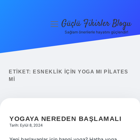
Güçlü Fikirler Blogu
menüyü
aç
Sağlam önerilerle hayatını güçlendir!
Anasayfa
Gizlilik Politikası
Yasal Uyarı
ETIKET:
ESNEKLIK IÇIN YOGA MI PILATES
MI
Hakkımızda
YOGAYA NEREDEN BAŞLAMALI
Tarih: Eylül 8, 2024
Yeni başlayanlar için hangi yoga? Hatha yoga,