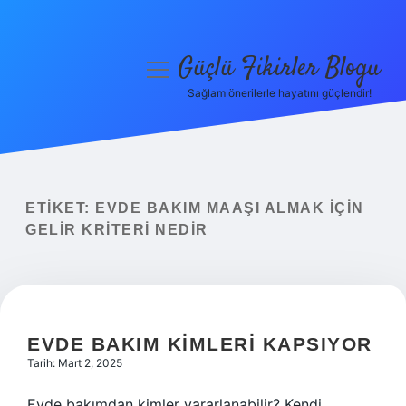
Güçlü Fikirler Blogu
menüyü
aç
Sağlam önerilerle hayatını güçlendir!
Anasayfa
Gizlilik Politikası
Yasal Uyarı
ETIKET:
EVDE BAKIM MAAŞI ALMAK IÇIN
GELIR KRITERI NEDIR
Hakkımızda
EVDE BAKIM KIMLERI KAPSIYOR
Tarih: Mart 2, 2025
Evde bakımdan kimler yararlanabilir? Kendi