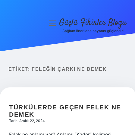
Güçlü Fikirler Blogu
menüyü
aç
Sağlam önerilerle hayatını güçlendir!
Anasayfa
Gizlilik Politikası
Yasal Uyarı
ETIKET:
FELEĞIN ÇARKI NE DEMEK
Hakkımızda
TÜRKÜLERDE GEÇEN FELEK NE
DEMEK
Tarih: Aralık 22, 2024
Felek ne anlamı var? Anlamı: “Kader” kelimesi