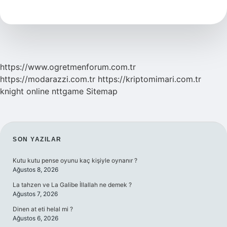
Felek
Ne
Demek
https://www.ogretmenforum.com.tr
https://modarazzi.com.tr
https://kriptomimari.com.tr
knight online
nttgame
Sitemap
SIDEBAR
SON YAZILAR
Kutu kutu pense oyunu kaç kişiyle oynanır ?
Ağustos 8, 2026
La tahzen ve La Galibe İllallah ne demek ?
Ağustos 7, 2026
Dinen at eti helal mi ?
Ağustos 6, 2026