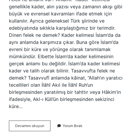
genellikle kader, alın yazısı veya zamanın akışı gibi
büyük ve evrensel kavramları ifade etmek için
kullanılır. Ayrıca geleneksel Türk şiirinde ve
edebiyatında sıklıkla karşılaştığımız bir terimdir.
Dinen felek ne demek? Kader kelimesi İslam’da da
aynı anlamda karşımıza çıkar. Buna göre İslam’da
evreni bir küre ve yörünge olarak tanımlamak
mümkündür. Elbette İslam’da kader kelimesinin
gerçek anlamı bu değildir. İslam’da kader kelimesi
kader ve talih olarak bilinir. Tasavvufta felek ne
demek? Tasavvufî anlamda kâinat, “Allah’ın yaratıcı
tecellileri olan İlâhî Akıl ile İlâhî Ruh’un
birleşmesinden yaratılmış bir tahttır veya Hâkim’in
ifadesiyle, Akl-ı Küll’ün birleşmesinden sekizinci
küre…
Türkülerde
Devamını okuyun
Yorum Bırak
Geçen