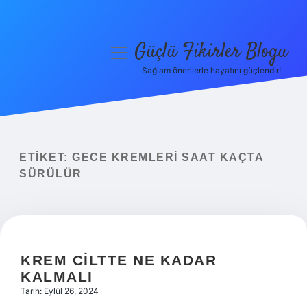
Güçlü Fikirler Blogu
menüyü
aç
Sağlam önerilerle hayatını güçlendir!
Anasayfa
Gizlilik Politikası
Yasal Uyarı
ETIKET:
GECE KREMLERI SAAT KAÇTA
SÜRÜLÜR
Hakkımızda
KREM CILTTE NE KADAR
KALMALI
Tarih: Eylül 26, 2024