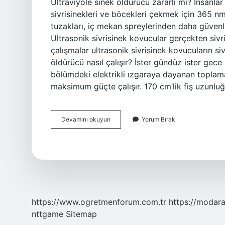
Ultraviyole sinek öldürücü zararlı mı? İnsanlar 
sivrisinekleri ve böcekleri çekmek için 365 nm
tuzakları, iç mekan spreylerinden daha güvenl
Ultrasonik sivrisinek kovucular gerçekten sivri
çalışmalar ultrasonik sivrisinek kovucuların si
öldürücü nasıl çalışır? İster gündüz ister gece
bölümdeki elektrikli ızgaraya dayanan toplama
maksimum güçte çalışır. 170 cm’lik fiş uzunluğu
Uv
Devamını okuyun
Yorum Bırak
Işıklı
Sinek
Öldürücü
Işe
Yarıyor
Mu
https://www.ogretmenforum.com.tr
https://modara
nttgame
Sitemap