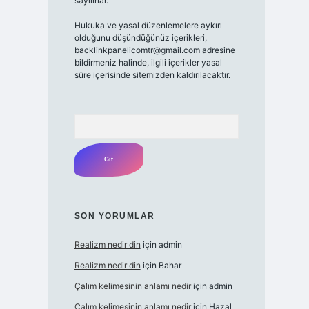
sayılırlar.
Hukuka ve yasal düzenlemelere aykırı
olduğunu düşündüğünüz içerikleri,
backlinkpanelicomtr@gmail.com
adresine
bildirmeniz halinde, ilgili içerikler yasal
süre içerisinde sitemizden kaldırılacaktır.
Arama
SON YORUMLAR
Realizm nedir din
için
admin
Realizm nedir din
için
Bahar
Çalım kelimesinin anlamı nedir
için
admin
Çalım kelimesinin anlamı nedir
için
Hazal