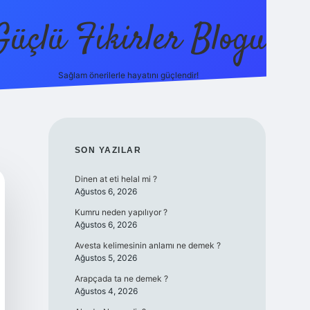
Güçlü Fikirler Blogu
Sağlam önerilerle hayatını güçlendir!
elexbet g
SIDEBAR
SON YAZILAR
Dinen at eti helal mi ?
Ağustos 6, 2026
Kumru neden yapılıyor ?
Ağustos 6, 2026
Avesta kelimesinin anlamı ne demek ?
Ağustos 5, 2026
Arapçada ta ne demek ?
Ağustos 4, 2026