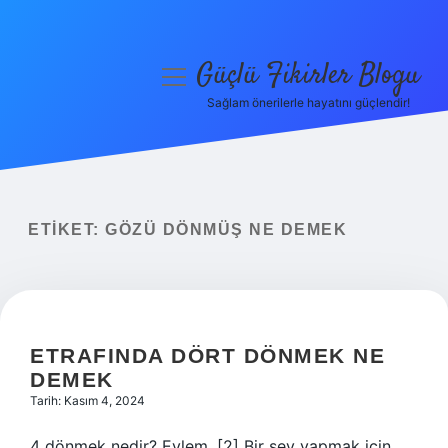
Güçlü Fikirler Blogu
menüyü
aç
Sağlam önerilerle hayatını güçlendir!
Anasayfa
Gizlilik Politikası
Yasal Uyarı
ETIKET:
GÖZÜ DÖNMÜŞ NE DEMEK
Hakkımızda
ETRAFINDA DÖRT DÖNMEK NE
DEMEK
Tarih: Kasım 4, 2024
4 dönmek nedir? Eylem. [2] Bir şey yapmak için