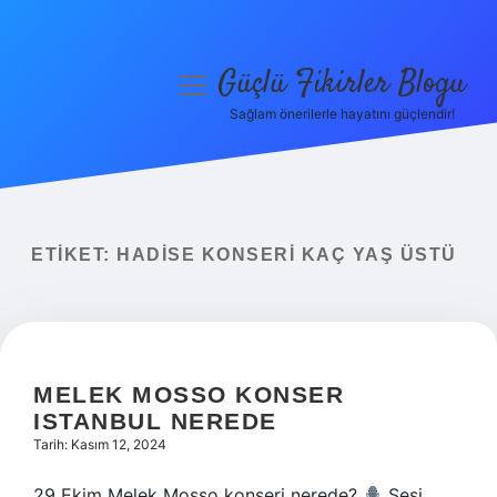
Güçlü Fikirler Blogu
menüyü
aç
Sağlam önerilerle hayatını güçlendir!
Anasayfa
Gizlilik Politikası
Yasal Uyarı
ETIKET:
HADISE KONSERI KAÇ YAŞ ÜSTÜ
Hakkımızda
MELEK MOSSO KONSER
ISTANBUL NEREDE
Tarih: Kasım 12, 2024
29 Ekim Melek Mosso konseri nerede?
Sesi,