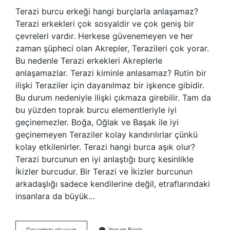
Terazi burcu erkeği hangi burçlarla anlaşamaz?
Terazi erkekleri çok sosyaldir ve çok geniş bir
çevreleri vardır. Herkese güvenemeyen ve her
zaman şüpheci olan Akrepler, Terazileri çok yorar.
Bu nedenle Terazi erkekleri Akreplerle
anlaşamazlar. Terazi kiminle anlasamaz? Rutin bir
ilişki Teraziler için dayanılmaz bir işkence gibidir.
Bu durum nedeniyle ilişki çıkmaza girebilir. Tam da
bu yüzden toprak burcu elementleriyle iyi
geçinemezler. Boğa, Oğlak ve Başak ile iyi
geçinemeyen Teraziler kolay kandırılırlar çünkü
kolay etkilenirler. Terazi hangi burca aşık olur?
Terazi burcunun en iyi anlaştığı burç kesinlikle
İkizler burcudur. Bir Terazi ve İkizler burcunun
arkadaşlığı sadece kendilerine değil, etraflarındaki
insanlara da büyük…
Terazi
Devamını okuyun
Yorum Bırak