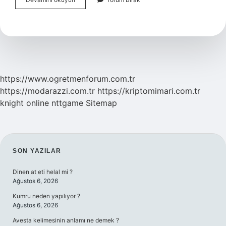
Erkeği
Kimlerle
Anlaşamaz
https://www.ogretmenforum.com.tr
https://modarazzi.com.tr
https://kriptomimari.com.tr
knight online
nttgame
Sitemap
SIDEBAR
SON YAZILAR
Dinen at eti helal mi ?
Ağustos 6, 2026
Kumru neden yapılıyor ?
Ağustos 6, 2026
Avesta kelimesinin anlamı ne demek ?