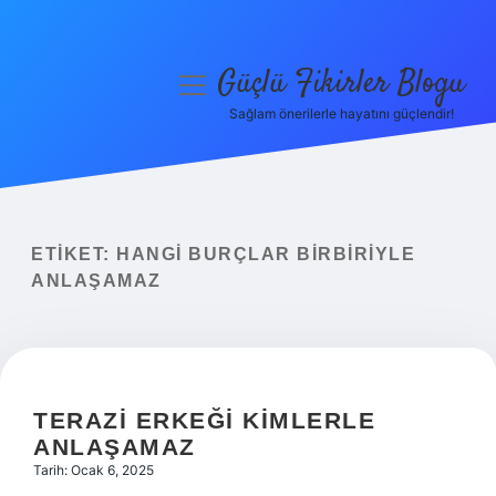
Güçlü Fikirler Blogu
menüyü
aç
Sağlam önerilerle hayatını güçlendir!
Anasayfa
Gizlilik Politikası
Yasal Uyarı
ETIKET:
HANGI BURÇLAR BIRBIRIYLE
ANLAŞAMAZ
Hakkımızda
TERAZI ERKEĞI KIMLERLE
ANLAŞAMAZ
Tarih: Ocak 6, 2025