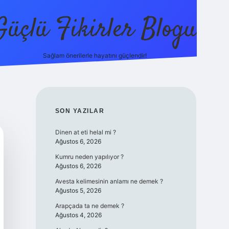
Güçlü Fikirler Blogu
Sağlam önerilerle hayatını güçlendir!
elexbet güncel giriş
betexper bahis
SIDEBAR
SON YAZILAR
Dinen at eti helal mi ?
Ağustos 6, 2026
Kumru neden yapılıyor ?
Ağustos 6, 2026
Avesta kelimesinin anlamı ne demek ?
Ağustos 5, 2026
Arapçada ta ne demek ?
Ağustos 4, 2026