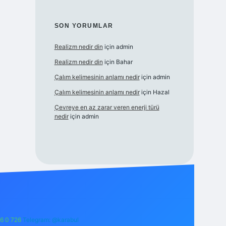
SON YORUMLAR
Realizm nedir din
için
admin
Realizm nedir din
için
Bahar
Çalım kelimesinin anlamı nedir
için
admin
Çalım kelimesinin anlamı nedir
için
Hazal
Çevreye en az zarar veren enerji türü
nedir
için
admin
6 0 726
Telegram: @karabul