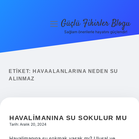
Güçlü Fikirler Blogu
menüyü
aç
Sağlam önerilerle hayatını güçlendir!
Anasayfa
Gizlilik Politikası
Yasal Uyarı
ETIKET:
HAVAALANLARINA NEDEN SU
ALINMAZ
Hakkımızda
HAVALIMANINA SU SOKULUR MU
Tarih: Aralık 20, 2024
Havalimanına su sokmak yasak mı? Ulusal ve