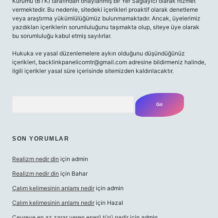
Kurumu (BTK) tarafından onaylanmış bir Yer Sağlayıcı olarak hizmet
vermektedir. Bu nedenle, sitedeki içerikleri proaktif olarak denetleme
veya araştırma yükümlülüğümüz bulunmamaktadır. Ancak, üyelerimiz
yazdıkları içeriklerin sorumluluğunu taşımakta olup, siteye üye olarak
bu sorumluluğu kabul etmiş sayılırlar.
Hukuka ve yasal düzenlemelere aykırı olduğunu düşündüğünüz
içerikleri,
backlinkpanelicomtr@gmail.com
adresine bildirmeniz halinde,
ilgili içerikler yasal süre içerisinde sitemizden kaldırılacaktır.
Arama
SON YORUMLAR
Realizm nedir din
için
admin
Realizm nedir din
için
Bahar
Çalım kelimesinin anlamı nedir
için
admin
Çalım kelimesinin anlamı nedir
için
Hazal
Çevreye en az zarar veren enerji türü nedir
için
admin