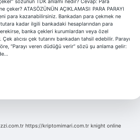
 çeker” sözünün TDK anlamı nedir? Cevap: Para
arayı ne çeker? ATASÖZÜNÜN AÇIKLAMASI: PARA PARAYI
eni para kazanabilirsiniz. Bankadan para çekmek ne
 tutara kadar ilgili bankadaki hesaplarından para
 gerekirse, banka çekleri kurumlardan veya özel
 Çek alıcısı çek tutarını bankadan tahsil edebilir. Parayı
re, “Parayı veren düdüğü verir” sözü şu anlama gelir:
lde…
zzi.com.tr
https://kriptomimari.com.tr
knight online