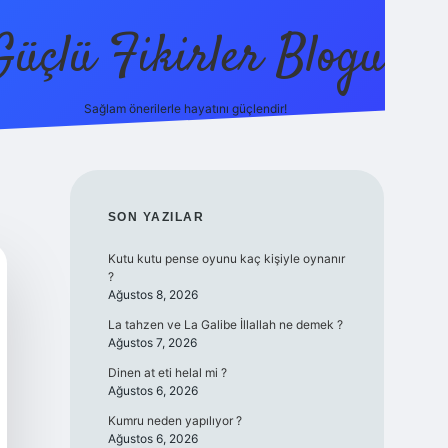
Güçlü Fikirler Blogu
Sağlam önerilerle hayatını güçlendir!
elexbet güncel giriş
betexper bahis
SIDEBAR
SON YAZILAR
Kutu kutu pense oyunu kaç kişiyle oynanır
?
Ağustos 8, 2026
La tahzen ve La Galibe İllallah ne demek ?
Ağustos 7, 2026
Dinen at eti helal mi ?
Ağustos 6, 2026
Kumru neden yapılıyor ?
Ağustos 6, 2026