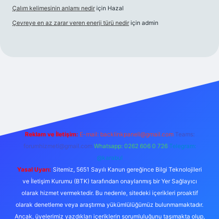
Çalım kelimesinin anlamı nedir
için
Hazal
Çevreye en az zarar veren enerji türü nedir
için
admin
his
Reklam ve İletişim:
E-mail:
backlinkpaneli@gmail.com
Teams:
forumhizmeti@gmail.com
Whatsapp: 0262 606 0 726
Telegram:
@karabul
Yasal Uyarı:
Sitemiz, 5651 Sayılı Kanun gereğince Bilgi Teknolojileri
ve İletişim Kurumu (BTK) tarafından onaylanmış bir Yer Sağlayıcı
olarak hizmet vermektedir. Bu nedenle, sitedeki içerikleri proaktif
olarak denetleme veya araştırma yükümlülüğümüz bulunmamaktadır.
Ancak, üyelerimiz yazdıkları içeriklerin sorumluluğunu taşımakta olup,