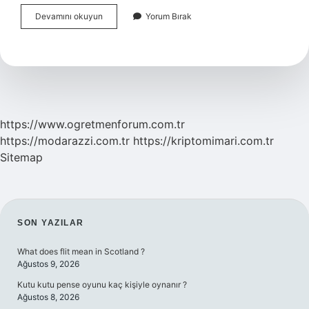
Psikolojik
Devamını okuyun
Yorum Bırak
Sorunu
Olan
Tazminat
Alabilir
Mi
https://www.ogretmenforum.com.tr
https://modarazzi.com.tr
https://kriptomimari.com.tr
Sitemap
SIDEBAR
SON YAZILAR
What does flit mean in Scotland ?
Ağustos 9, 2026
Kutu kutu pense oyunu kaç kişiyle oynanır ?
Ağustos 8, 2026