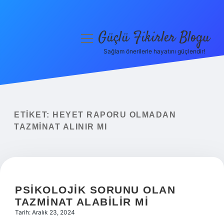
Güçlü Fikirler Blogu
menüyü
aç
Sağlam önerilerle hayatını güçlendir!
Anasayfa
Gizlilik Politikası
Yasal Uyarı
ETIKET:
HEYET RAPORU OLMADAN
TAZMINAT ALINIR MI
Hakkımızda
PSIKOLOJIK SORUNU OLAN
TAZMINAT ALABILIR MI
Tarih: Aralık 23, 2024