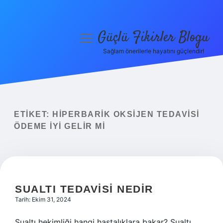
Güçlü Fikirler Blogu
menüyü
aç
Sağlam önerilerle hayatını güçlendir!
Anasayfa
Gizlilik Politikası
Yasal Uyarı
ETIKET:
HIPERBARIK OKSIJEN TEDAVISI
ÖDEME IYI GELIR MI
Hakkımızda
SUALTI TEDAVISI NEDIR
Tarih: Ekim 31, 2024
Sualtı hekimliği hangi hastalıklara bakar? Sualtı