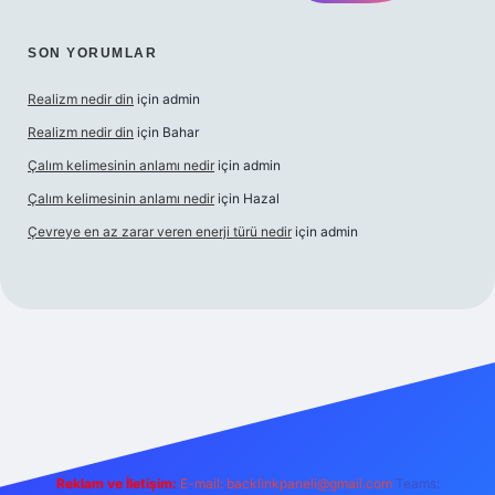
SON YORUMLAR
Realizm nedir din
için
admin
Realizm nedir din
için
Bahar
Çalım kelimesinin anlamı nedir
için
admin
Çalım kelimesinin anlamı nedir
için
Hazal
Çevreye en az zarar veren enerji türü nedir
için
admin
elexbet güncel giriş
betexper bahis
Reklam ve İletişim:
E-mail:
backlinkpaneli@gmail.com
Teams: