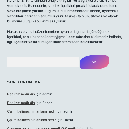
Kurumu (BTK) tarafından onaylanmış bir Yer Sağlayıcı olarak hizmet
vermektedir. Bu nedenle, sitedeki içerikleri proaktif olarak denetleme
veya araştırma yükümlülüğümüz bulunmamaktadır. Ancak, üyelerimiz
yazdıkları içeriklerin sorumluluğunu taşımakta olup, siteye üye olarak
bu sorumluluğu kabul etmiş sayılırlar.
Hukuka ve yasal düzenlemelere aykırı olduğunu düşündüğünüz
içerikleri,
backlinkpanelicomtr@gmail.com
adresine bildirmeniz halinde,
ilgili içerikler yasal süre içerisinde sitemizden kaldırılacaktır.
Arama
SON YORUMLAR
Realizm nedir din
için
admin
Realizm nedir din
için
Bahar
Çalım kelimesinin anlamı nedir
için
admin
Çalım kelimesinin anlamı nedir
için
Hazal
Çevreye en az zarar veren enerji türü nedir
için
admin