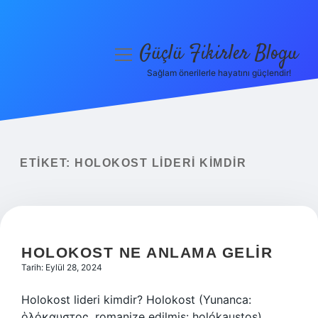
Güçlü Fikirler Blogu
menüyü
aç
Sağlam önerilerle hayatını güçlendir!
Anasayfa
Gizlilik Politikası
Yasal Uyarı
ETIKET:
HOLOKOST LIDERI KIMDIR
Hakkımızda
HOLOKOST NE ANLAMA GELIR
Tarih: Eylül 28, 2024
Holokost lideri kimdir? Holokost (Yunanca:
ὁλόκαυστος, romanize edilmiş: holókaustos),