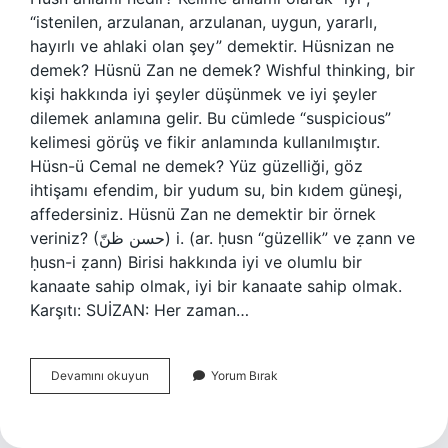
“istenilen, arzulanan, arzulanan, uygun, yararlı,
hayırlı ve ahlaki olan şey” demektir. Hüsnizan ne
demek? Hüsnü Zan ne demek? Wishful thinking, bir
kişi hakkında iyi şeyler düşünmek ve iyi şeyler
dilemek anlamına gelir. Bu cümlede “suspicious”
kelimesi görüş ve fikir anlamında kullanılmıştır.
Hüsn-ü Cemal ne demek? Yüz güzelliği, göz
ihtişamı efendim, bir yudum su, bin kıdem güneşi,
affedersiniz. Hüsnü Zan ne demektir bir örnek
veriniz? (ﺣﺴﻦ ﻇﻦّ) i. (ar. ḥusn “güzellik” ve ẓann ve
ḥusn-i ẓann) Birisi hakkında iyi ve olumlu bir
kanaate sahip olmak, iyi bir kanaate sahip olmak.
Karşıtı: SUİZAN: Her zaman…
Hüsn
Devamını okuyun
Yorum Bırak
Ü
Naẓar
Ne
Demek