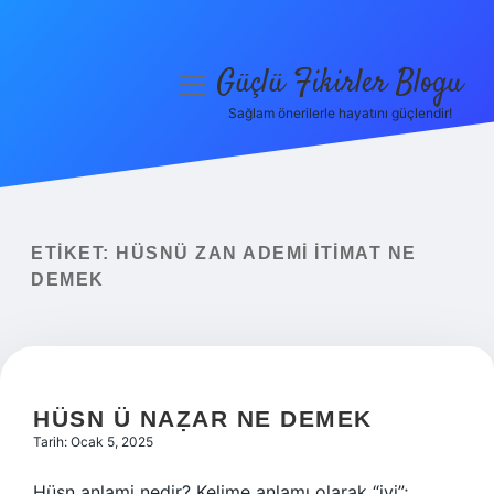
Güçlü Fikirler Blogu
menüyü
aç
Sağlam önerilerle hayatını güçlendir!
Anasayfa
Gizlilik Politikası
Yasal Uyarı
ETIKET:
HÜSNÜ ZAN ADEMI İTIMAT NE
DEMEK
Hakkımızda
HÜSN Ü NAẒAR NE DEMEK
Tarih: Ocak 5, 2025
Hüsn anlami nedir? Kelime anlamı olarak “iyi”;