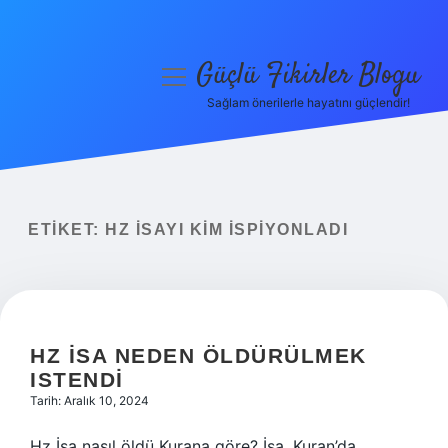
Güçlü Fikirler Blogu
menüyü
aç
Sağlam önerilerle hayatını güçlendir!
Anasayfa
Gizlilik Politikası
Yasal Uyarı
ETIKET:
HZ İSAYI KIM ISPIYONLADI
Hakkımızda
HZ İSA NEDEN ÖLDÜRÜLMEK
ISTENDI
Tarih: Aralık 10, 2024
Hz İsa nasıl öldü Kurana göre? İsa, Kuran’da