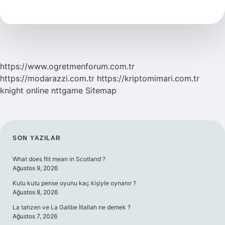
Neden
Öldürülmek
Istendi
https://www.ogretmenforum.com.tr
https://modarazzi.com.tr
https://kriptomimari.com.tr
knight online
nttgame
Sitemap
SIDEBAR
SON YAZILAR
What does flit mean in Scotland ?
Ağustos 9, 2026
Kutu kutu pense oyunu kaç kişiyle oynanır ?
Ağustos 8, 2026
La tahzen ve La Galibe İllallah ne demek ?
Ağustos 7, 2026