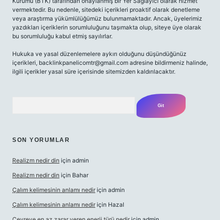
Kurumu (BTK) tarafından onaylanmış bir Yer Sağlayıcı olarak hizmet
vermektedir. Bu nedenle, sitedeki içerikleri proaktif olarak denetleme
veya araştırma yükümlülüğümüz bulunmamaktadır. Ancak, üyelerimiz
yazdıkları içeriklerin sorumluluğunu taşımakta olup, siteye üye olarak
bu sorumluluğu kabul etmiş sayılırlar.
Hukuka ve yasal düzenlemelere aykırı olduğunu düşündüğünüz
içerikleri,
backlinkpanelicomtr@gmail.com
adresine bildirmeniz halinde,
ilgili içerikler yasal süre içerisinde sitemizden kaldırılacaktır.
Arama
SON YORUMLAR
Realizm nedir din
için
admin
Realizm nedir din
için
Bahar
Çalım kelimesinin anlamı nedir
için
admin
Çalım kelimesinin anlamı nedir
için
Hazal
Çevreye en az zarar veren enerji türü nedir
için
admin