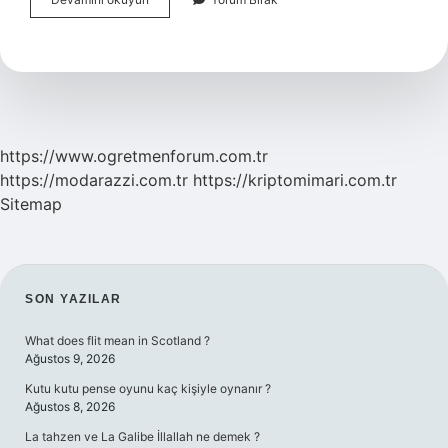
Çözümleme
Ne
Demek
Örnek
https://www.ogretmenforum.com.tr
https://modarazzi.com.tr
https://kriptomimari.com.tr
Sitemap
SIDEBAR
SON YAZILAR
What does flit mean in Scotland ?
Ağustos 9, 2026
Kutu kutu pense oyunu kaç kişiyle oynanır ?
Ağustos 8, 2026
La tahzen ve La Galibe İllallah ne demek ?