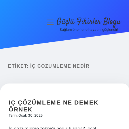
Güçlü Fikirler Blogu
menüyü
aç
Sağlam önerilerle hayatını güçlendir!
Anasayfa
Gizlilik Politikası
Yasal Uyarı
ETIKET:
İÇ COZUMLEME NEDIR
Hakkımızda
IÇ ÇÖZÜMLEME NE DEMEK
ÖRNEK
Tarih: Ocak 30, 2025
İç çözümleme tekniği nedir kısaca? İçsel