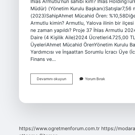
İhlas Armutlu’nun sahibi kim? İhlas HoldingT
Müdür) (Yönetim Kurulu Başkanı)Satışlar7,56 m
(2023)SahipAhmet Mücahid Ören: %10,58Diğer:
Armutlu kimin? Armutlu, Yalova ilinin bir ilçesi
ne zaman yapıldı? Proje 37 İhlas Armutlu 2024
Daire (4 Kişilik Aile)2024 Ücretleri4.725,00 T
ÜyeleriAhmet Mücahid ÖrenYönetim Kurulu Baş
Yardımcısı ve İnşaattan Sorumlu İcracı Üye (
Finans ve…
Ihlas
Devamını okuyun
Yorum Bırak
Armutlu
Tatil
Köyü
Sahibi
Kim
https://www.ogretmenforum.com.tr
https://modara