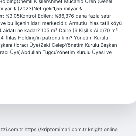
ürHoldingÖnemli KişilerAhmet Mücahid Ören (Genel
ilyar ₺ (2023)Net gelir1,55 milyar ₺
 %3,05Kontrol Edilen: %86,376 daha fazla satır
 ve bu ilçenin idari merkezidir. Armutlu İhlas tatil köyü
 aidatı ne kadar? 105 m² Daire (6 Kişilik Aile)70 m²
L4. İhlas Holding’in patronu kim? Yönetim Kurulu
kanı (İcracı Üye)Zeki CelepYönetim Kurulu Başkan
İcracı Üye)Abdullah TuğcuYönetim Kurulu Üyesi ve
zzi.com.tr
https://kriptomimari.com.tr
knight online