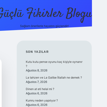
Güçlü Fikirler Blogu
Sağlam önerilerle hayatını güçlendir!
elexbet güncel giriş
betexper bahis
SIDEBAR
SON YAZILAR
Kutu kutu pense oyunu kaç kişiyle oynanır
?
Ağustos 8, 2026
La tahzen ve La Galibe İllallah ne demek ?
Ağustos 7, 2026
Dinen at eti helal mi ?
Ağustos 6, 2026
Kumru neden yapılıyor ?
Ağustos 6, 2026