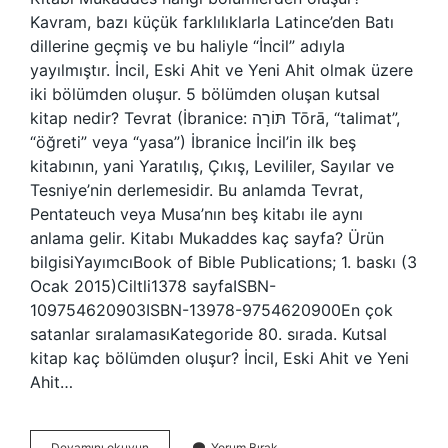
Kavram, bazı küçük farklılıklarla Latince’den Batı
dillerine geçmiş ve bu haliyle “İncil” adıyla
yayılmıştır. İncil, Eski Ahit ve Yeni Ahit olmak üzere
iki bölümden oluşur. 5 bölümden oluşan kutsal
kitap nedir? Tevrat (İbranice: תּוֹרָה‎ Tōrā, “talimat”,
“öğreti” veya “yasa”) İbranice İncil’in ilk beş
kitabının, yani Yaratılış, Çıkış, Levililer, Sayılar ve
Tesniye’nin derlemesidir. Bu anlamda Tevrat,
Pentateuch veya Musa’nın beş kitabı ile aynı
anlama gelir. Kitabı Mukaddes kaç sayfa? Ürün
bilgisiYayımcı‎Book of Bible Publications; 1. baskı (3
Ocak 2015)Ciltli‎1378 sayfaISBN-
10‎9754620903ISBN-13‎978-9754620900En çok
satanlar sıralamasıKategoride 80. sırada. Kutsal
kitap kaç bölümden oluşur? İncil, Eski Ahit ve Yeni
Ahit…
Kitabı
Devamını okuyun
Yorum Bırak