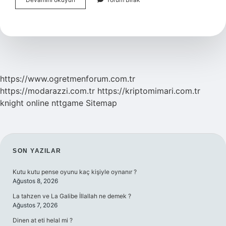
Mukaddes
Kaç
Bölümden
Oluşur
https://www.ogretmenforum.com.tr
https://modarazzi.com.tr
https://kriptomimari.com.tr
knight online
nttgame
Sitemap
SIDEBAR
SON YAZILAR
Kutu kutu pense oyunu kaç kişiyle oynanır ?
Ağustos 8, 2026
La tahzen ve La Galibe İllallah ne demek ?
Ağustos 7, 2026
Dinen at eti helal mi ?