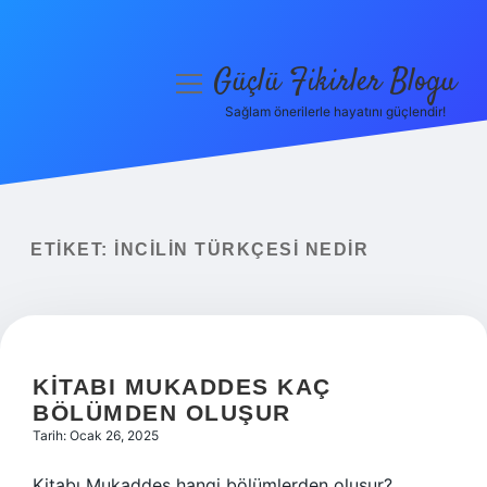
Güçlü Fikirler Blogu
menüyü
aç
Sağlam önerilerle hayatını güçlendir!
Anasayfa
Gizlilik Politikası
Yasal Uyarı
ETIKET:
İNCILIN TÜRKÇESI NEDIR
Hakkımızda
KITABI MUKADDES KAÇ
BÖLÜMDEN OLUŞUR
Tarih: Ocak 26, 2025
Kitabı Mukaddes hangi bölümlerden oluşur?