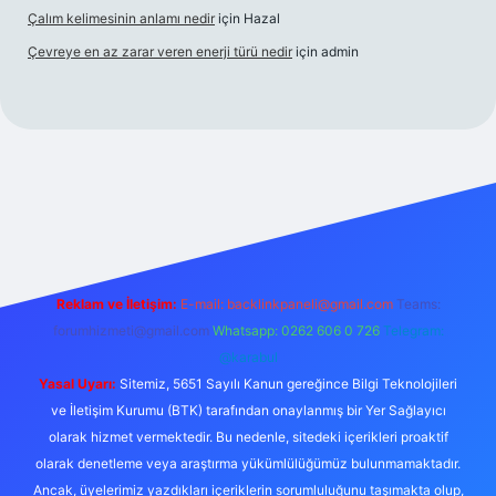
Çalım kelimesinin anlamı nedir
için
Hazal
Çevreye en az zarar veren enerji türü nedir
için
admin
is
Reklam ve İletişim:
E-mail:
backlinkpaneli@gmail.com
Teams:
forumhizmeti@gmail.com
Whatsapp: 0262 606 0 726
Telegram:
@karabul
Yasal Uyarı:
Sitemiz, 5651 Sayılı Kanun gereğince Bilgi Teknolojileri
ve İletişim Kurumu (BTK) tarafından onaylanmış bir Yer Sağlayıcı
olarak hizmet vermektedir. Bu nedenle, sitedeki içerikleri proaktif
olarak denetleme veya araştırma yükümlülüğümüz bulunmamaktadır.
Ancak, üyelerimiz yazdıkları içeriklerin sorumluluğunu taşımakta olup,