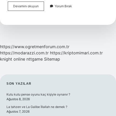
Psikolojik
Devamını okuyun
Yorum Bırak
Sorunu
Olan
Tazminat
Alabilir
Mi
https://www.ogretmenforum.com.tr
https://modarazzi.com.tr
https://kriptomimari.com.tr
knight online
nttgame
Sitemap
SIDEBAR
SON YAZILAR
Kutu kutu pense oyunu kaç kişiyle oynanır ?
Ağustos 8, 2026
La tahzen ve La Galibe İllallah ne demek ?
Ağustos 7, 2026