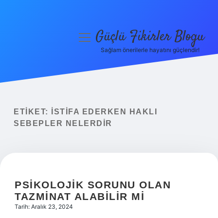
Güçlü Fikirler Blogu
menüyü
aç
Sağlam önerilerle hayatını güçlendir!
Anasayfa
Gizlilik Politikası
Yasal Uyarı
ETIKET:
İSTIFA EDERKEN HAKLI
SEBEPLER NELERDIR
Hakkımızda
PSIKOLOJIK SORUNU OLAN
TAZMINAT ALABILIR MI
Tarih: Aralık 23, 2024