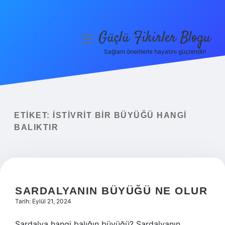
Güçlü Fikirler Blogu
menüyü
aç
Sağlam önerilerle hayatını güçlendir!
Anasayfa
Gizlilik Politikası
Yasal Uyarı
ETIKET:
İSTIVRIT BIR BÜYÜĞÜ HANGI
BALIKTIR
Hakkımızda
SARDALYANIN BÜYÜĞÜ NE OLUR
Tarih: Eylül 21, 2024
Sardalya hangi balığın büyüğü? Sardalyanın