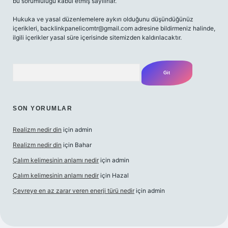
bu sorumluluğu kabul etmiş sayılırlar.
Hukuka ve yasal düzenlemelere aykırı olduğunu düşündüğünüz
içerikleri,
backlinkpanelicomtr@gmail.com
adresine bildirmeniz halinde,
ilgili içerikler yasal süre içerisinde sitemizden kaldırılacaktır.
Arama
SON YORUMLAR
Realizm nedir din
için
admin
Realizm nedir din
için
Bahar
Çalım kelimesinin anlamı nedir
için
admin
Çalım kelimesinin anlamı nedir
için
Hazal
Çevreye en az zarar veren enerji türü nedir
için
admin