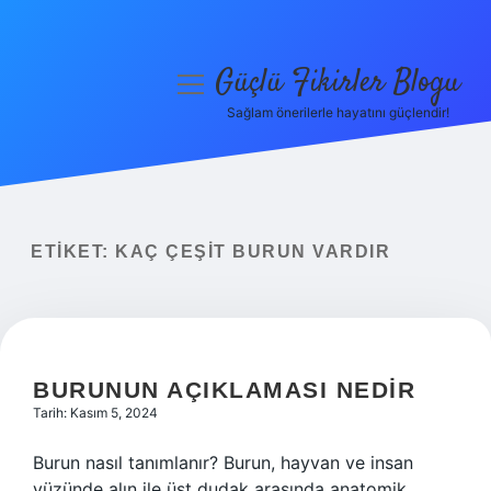
Güçlü Fikirler Blogu
menüyü
aç
Sağlam önerilerle hayatını güçlendir!
Anasayfa
Gizlilik Politikası
Yasal Uyarı
ETIKET:
KAÇ ÇEŞIT BURUN VARDIR
Hakkımızda
BURUNUN AÇIKLAMASI NEDIR
Tarih: Kasım 5, 2024
Burun nasıl tanımlanır? Burun, hayvan ve insan
yüzünde alın ile üst dudak arasında anatomik