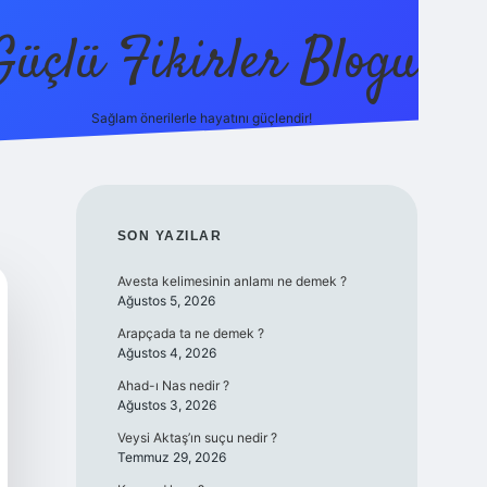
Güçlü Fikirler Blogu
Sağlam önerilerle hayatını güçlendir!
elexbet 
SIDEBAR
SON YAZILAR
Avesta kelimesinin anlamı ne demek ?
Ağustos 5, 2026
Arapçada ta ne demek ?
Ağustos 4, 2026
Ahad-ı Nas nedir ?
Ağustos 3, 2026
Veysi Aktaş’ın suçu nedir ?
Temmuz 29, 2026