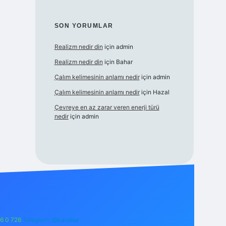
SON YORUMLAR
Realizm nedir din
için
admin
Realizm nedir din
için
Bahar
Çalım kelimesinin anlamı nedir
için
admin
Çalım kelimesinin anlamı nedir
için
Hazal
Çevreye en az zarar veren enerji türü
nedir
için
admin
6 0 726
Telegram: @karabul