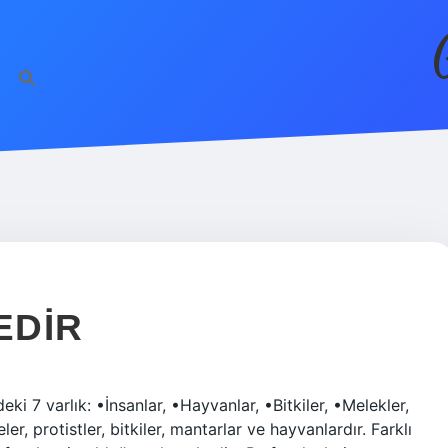
R
EDIR
ki 7 varlık: •İnsanlar, •Hayvanlar, •Bitkiler, •Melekler,
ler, protistler, bitkiler, mantarlar ve hayvanlardır. Farklı