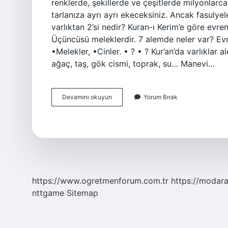
renklerde, şekillerde ve çeşitlerde milyonlarca
tarlanıza ayrı ayrı ekeceksiniz. Ancak fasulye
varlıktan 2’si nedir? Kuran-ı Kerim’e göre evrende
Üçüncüsü meleklerdir. 7 alemde neler var? Evren
•Melekler, •Cinler. • ? • ? Kur’an’da varlıklar a
ağaç, taş, gök cismi, toprak, su… Manevi…
7
Devamını okuyun
Yorum Bırak
Tane
Varlık
Nedir
https://www.ogretmenforum.com.tr
https://modara
nttgame
Sitemap