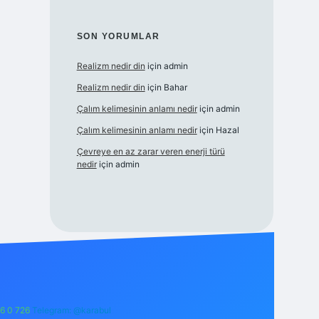
SON YORUMLAR
Realizm nedir din
için
admin
Realizm nedir din
için
Bahar
Çalım kelimesinin anlamı nedir
için
admin
Çalım kelimesinin anlamı nedir
için
Hazal
Çevreye en az zarar veren enerji türü
nedir
için
admin
6 0 726
Telegram: @karabul