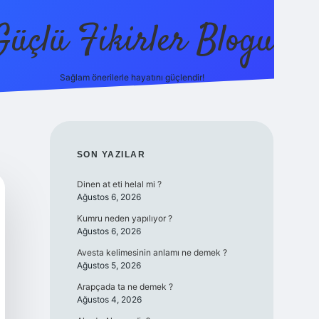
Güçlü Fikirler Blogu
Sağlam önerilerle hayatını güçlendir!
elexbet güncel gir
SIDEBAR
SON YAZILAR
Dinen at eti helal mi ?
Ağustos 6, 2026
Kumru neden yapılıyor ?
Ağustos 6, 2026
Avesta kelimesinin anlamı ne demek ?
Ağustos 5, 2026
Arapçada ta ne demek ?
Ağustos 4, 2026