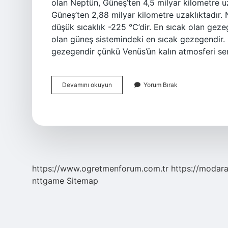
olan Neptün, Güneş’ten 4,5 milyar kilometre u
Güneş’ten 2,88 milyar kilometre uzaklıktadır. 
düşük sıcaklık -225 °C’dir. En sıcak olan gez
olan güneş sistemindeki en sıcak gezegendir.
gezegendir çünkü Venüs’ün kalın atmosferi ser
En
Devamını okuyun
Yorum Bırak
Sıcak
Gezegen
Hangisi
https://www.ogretmenforum.com.tr
https://modara
nttgame
Sitemap