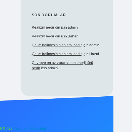
SON YORUMLAR
Realizm nedir din
için
admin
Realizm nedir din
için
Bahar
Çalım kelimesinin anlamı nedir
için
admin
Çalım kelimesinin anlamı nedir
için
Hazal
Çevreye en az zarar veren enerji türü
nedir
için
admin
6 0 726
Telegram: @karabul