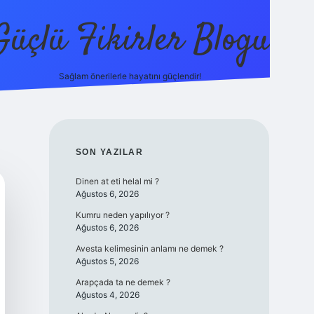
Güçlü Fikirler Blogu
Sağlam önerilerle hayatını güçlendir!
elexbet güncel giriş
betexper bahis
SIDEBAR
SON YAZILAR
Dinen at eti helal mi ?
Ağustos 6, 2026
Kumru neden yapılıyor ?
Ağustos 6, 2026
Avesta kelimesinin anlamı ne demek ?
Ağustos 5, 2026
Arapçada ta ne demek ?
Ağustos 4, 2026