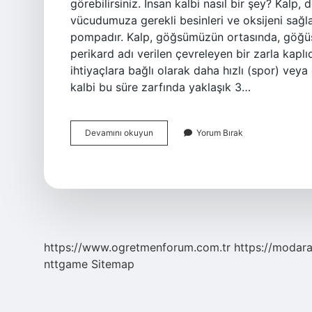
görebilirsiniz. İnsan kalbi nasıl bir şey? Kalp
vücudumuza gerekli besinleri ve oksijeni sağl
pompadır. Kalp, göğsümüzün ortasında, göğüs k
perikard adı verilen çevreleyen bir zarla kaplı
ihtiyaçlara bağlı olarak daha hızlı (spor) veya
kalbi bu süre zarfında yaklaşık 3…
İNsan
Devamını okuyun
Yorum Bırak
Kalbi
Ne
Renk
https://www.ogretmenforum.com.tr
https://modara
nttgame
Sitemap