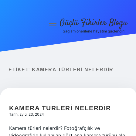
Güçlü Fikirler Blogu
menüyü
aç
Sağlam önerilerle hayatını güçlendir!
Anasayfa
Gizlilik Politikası
Yasal Uyarı
ETIKET:
KAMERA TÜRLERI NELERDIR
Hakkımızda
KAMERA TURLERI NELERDIR
Tarih: Eylül 23, 2024
Kamera türleri nelerdir? Fotoğrafçılık ve
videografide kullanılan dört ana kamera türünü ele