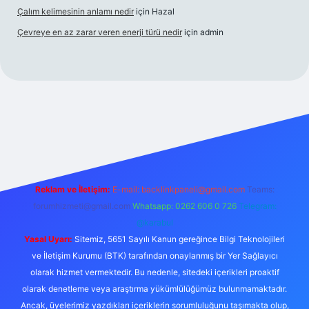
Çalım kelimesinin anlamı nedir
için
Hazal
Çevreye en az zarar veren enerji türü nedir
için
admin
is
Reklam ve İletişim:
E-mail:
backlinkpaneli@gmail.com
Teams:
forumhizmeti@gmail.com
Whatsapp: 0262 606 0 726
Telegram:
@karabul
Yasal Uyarı:
Sitemiz, 5651 Sayılı Kanun gereğince Bilgi Teknolojileri
ve İletişim Kurumu (BTK) tarafından onaylanmış bir Yer Sağlayıcı
olarak hizmet vermektedir. Bu nedenle, sitedeki içerikleri proaktif
olarak denetleme veya araştırma yükümlülüğümüz bulunmamaktadır.
Ancak, üyelerimiz yazdıkları içeriklerin sorumluluğunu taşımakta olup,