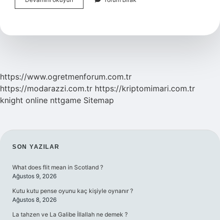
Damarları
Nasıl
Çalışır
https://www.ogretmenforum.com.tr
https://modarazzi.com.tr
https://kriptomimari.com.tr
knight online
nttgame
Sitemap
SIDEBAR
SON YAZILAR
What does flit mean in Scotland ?
Ağustos 9, 2026
Kutu kutu pense oyunu kaç kişiyle oynanır ?
Ağustos 8, 2026
La tahzen ve La Galibe İllallah ne demek ?