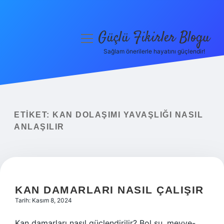
Güçlü Fikirler Blogu
menüyü
aç
Sağlam önerilerle hayatını güçlendir!
Anasayfa
Gizlilik Politikası
Yasal Uyarı
ETIKET:
KAN DOLAŞIMI YAVAŞLIĞI NASIL
ANLAŞILIR
Hakkımızda
KAN DAMARLARI NASIL ÇALIŞIR
Tarih: Kasım 8, 2024
Kan damarları nasıl güçlendirilir? Bol su, meyve-