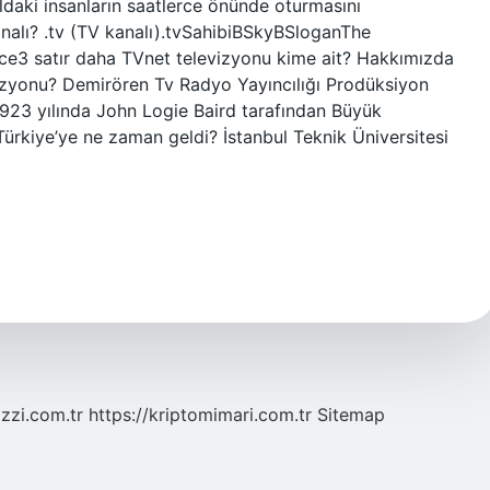
yıldaki insanların saatlerce önünde oturmasını
nalı? .tv (TV kanalı).tvSahibiBSkyBSloganThe
zce3 satır daha TVnet televizyonu kime ait? Hakkımızda
izyonu? Demirören Tv Radyo Yayıncılığı Prodüksiyon
1923 yılında John Logie Baird tarafından Büyük
 Türkiye’ye ne zaman geldi? İstanbul Teknik Üniversitesi
zzi.com.tr
https://kriptomimari.com.tr
Sitemap