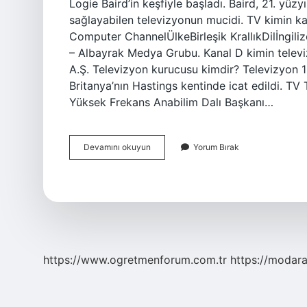
Logie Baird’in keşfiyle başladı. Baird, 21. yüz
sağlayabilen televizyonun mucidi. TV kimin ka
Computer ChannelÜlkeBirleşik KrallıkDilİngili
– Albayrak Medya Grubu. Kanal D kimin telev
A.Ş. Televizyon kurucusu kimdir? Televizyon 
Britanya’nın Hastings kentinde icat edildi. TV
Yüksek Frekans Anabilim Dalı Başkanı…
Televizyon
Devamını okuyun
Yorum Bırak
Kime
Aittir
https://www.ogretmenforum.com.tr
https://modara