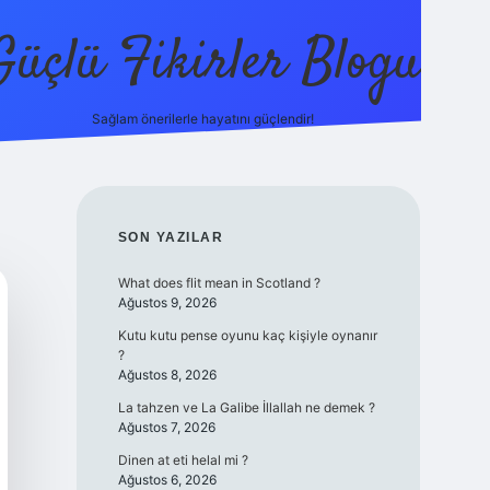
Güçlü Fikirler Blogu
Sağlam önerilerle hayatını güçlendir!
elexbet güncel giriş
betexper bahis
SIDEBAR
SON YAZILAR
What does flit mean in Scotland ?
Ağustos 9, 2026
Kutu kutu pense oyunu kaç kişiyle oynanır
?
Ağustos 8, 2026
La tahzen ve La Galibe İllallah ne demek ?
Ağustos 7, 2026
Dinen at eti helal mi ?
Ağustos 6, 2026