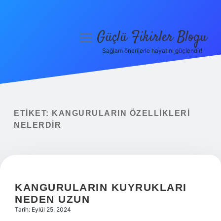
Güçlü Fikirler Blogu
menüyü
aç
Sağlam önerilerle hayatını güçlendir!
Anasayfa
Gizlilik Politikası
Yasal Uyarı
ETIKET:
KANGURULARIN ÖZELLIKLERI
NELERDIR
Hakkımızda
KANGURULARIN KUYRUKLARI
NEDEN UZUN
Tarih: Eylül 25, 2024