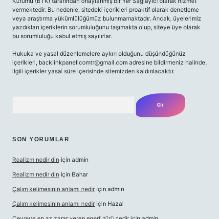
Kurumu (BTK) tarafından onaylanmış bir Yer Sağlayıcı olarak hizmet
vermektedir. Bu nedenle, sitedeki içerikleri proaktif olarak denetleme
veya araştırma yükümlülüğümüz bulunmamaktadır. Ancak, üyelerimiz
yazdıkları içeriklerin sorumluluğunu taşımakta olup, siteye üye olarak
bu sorumluluğu kabul etmiş sayılırlar.
Hukuka ve yasal düzenlemelere aykırı olduğunu düşündüğünüz
içerikleri,
backlinkpanelicomtr@gmail.com
adresine bildirmeniz halinde,
ilgili içerikler yasal süre içerisinde sitemizden kaldırılacaktır.
Arama
SON YORUMLAR
Realizm nedir din
için
admin
Realizm nedir din
için
Bahar
Çalım kelimesinin anlamı nedir
için
admin
Çalım kelimesinin anlamı nedir
için
Hazal
Çevreye en az zarar veren enerji türü nedir
için
admin