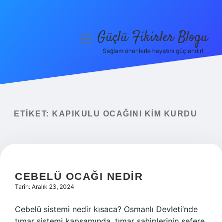
Güçlü Fikirler Blogu
menüyü
aç
Sağlam önerilerle hayatını güçlendir!
Anasayfa
Gizlilik Politikası
Yasal Uyarı
ETIKET:
KAPIKULU OCAĞINI KIM KURDU
Hakkımızda
CEBELÜ OCAĞI NEDIR
Tarih: Aralık 23, 2024
Cebelü sistemi nedir kısaca? Osmanlı Devleti’nde
tımar sistemi kapsamında, tımar sahiplerinin sefere