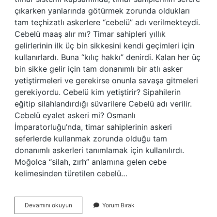
çıkarken yanlarında götürmek zorunda oldukları
tam teçhizatlı askerlere “cebelü” adı verilmekteydi.
Cebelü maaş alır mı? Timar sahipleri yıllık
gelirlerinin ilk üç bin sikkesini kendi geçimleri için
kullanırlardı. Buna “kılıç hakkı” denirdi. Kalan her üç
bin sikke gelir için tam donanımlı bir atlı asker
yetiştirmeleri ve gerekirse onunla savaşa gitmeleri
gerekiyordu. Cebelü kim yetiştirir? Sipahilerin
eğitip silahlandırdığı süvarilere Cebelü adı verilir.
Cebelü eyalet askeri mi? Osmanlı
İmparatorluğu’nda, timar sahiplerinin askeri
seferlerde kullanmak zorunda olduğu tam
donanımlı askerleri tanımlamak için kullanılırdı.
Moğolca “silah, zırh” anlamına gelen cebe
kelimesinden türetilen cebelü…
Cebelü
Devamını okuyun
Yorum Bırak
Ocağı