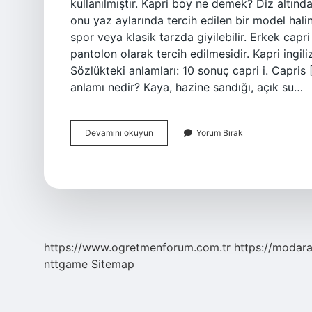
kullanılmıştır. Kapri boy ne demek? Diz altında
onu yaz aylarında tercih edilen bir model halin
spor veya klasik tarzda giyilebilir. Erkek cap
pantolon olarak tercih edilmesidir. Kapri ingil
Sözlükteki anlamları: 10 sonuç capri i. Capris [
anlamı nedir? Kaya, hazine sandığı, açık su…
Kapri
Devamını okuyun
Yorum Bırak
Kelimesinin
Anlamı
Nedir
https://www.ogretmenforum.com.tr
https://modara
nttgame
Sitemap