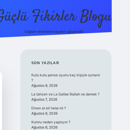
Güçlü Fikirler Blogu
Sağlam önerilerle hayatını güçlendir!
elexbet güncel giriş
betexper bahis
SIDEBAR
SON YAZILAR
Kutu kutu pense oyunu kaç kişiyle oynanır
?
Ağustos 8, 2026
La tahzen ve La Galibe İllallah ne demek ?
Ağustos 7, 2026
Dinen at eti helal mi ?
Ağustos 6, 2026
Kumru neden yapılıyor ?
Ağustos 6, 2026