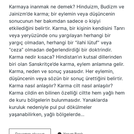
Karmaya inanmak ne demek? Hinduizm, Budizm ve
Jainizm’de karma; bir eylemin veya düşüncenin
sonucunun her bakımdan sadece o kişiyi
etkilediğini belirtir. Karma, bir kişinin kendisini Tanrı
veya yeryüzünde onu yargılayan herhangi bir
yargıç olmadan, herhangi bir “ilahi lütuf” veya
“ceza” olmadan değerlendirdiği bir doktrindir.
Karma nedir kısaca? Hindistan’ın kutsal dillerinden
biri olan Sanskritçe’de karma, eylem anlamına gelir.
Karma, neden ve sonuç yasasıdır. Her eylemin,
düşüncenin veya sözün bir sonuç ürettiğini belirtir.
Karma nasıl anlaşılır? Karma cilt nasıl anlaşılır?
Karma cildin en bilinen özelliği ciltte hem yağlı hem
de kuru bölgelerin bulunmasıdır. Yanaklarda
kuruluk nedeniyle pul pul dökülmeler
yaşanabilirken, yağlı bölgelerde…
Karmaya
Devamını okuyun
Yorum Bırak