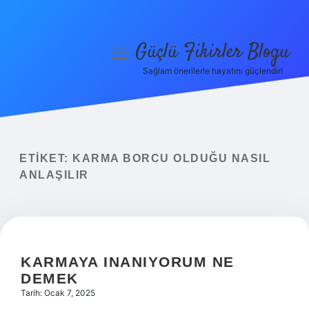
Güçlü Fikirler Blogu
menüyü
aç
Sağlam önerilerle hayatını güçlendir!
Anasayfa
Gizlilik Politikası
Yasal Uyarı
ETIKET:
KARMA BORCU OLDUĞU NASIL
ANLAŞILIR
Hakkımızda
KARMAYA INANIYORUM NE
DEMEK
Tarih: Ocak 7, 2025