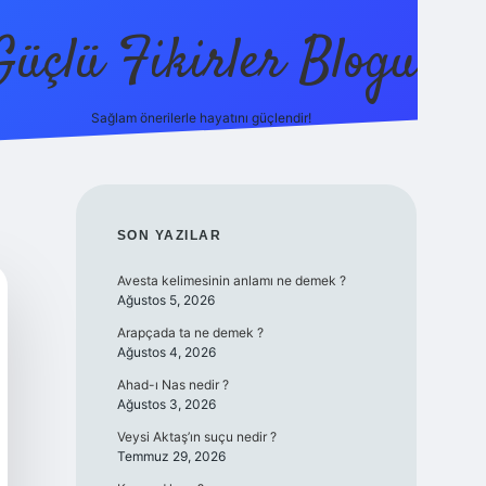
Güçlü Fikirler Blogu
Sağlam önerilerle hayatını güçlendir!
elexbet 
SIDEBAR
SON YAZILAR
Avesta kelimesinin anlamı ne demek ?
Ağustos 5, 2026
Arapçada ta ne demek ?
Ağustos 4, 2026
Ahad-ı Nas nedir ?
Ağustos 3, 2026
Veysi Aktaş’ın suçu nedir ?
Temmuz 29, 2026