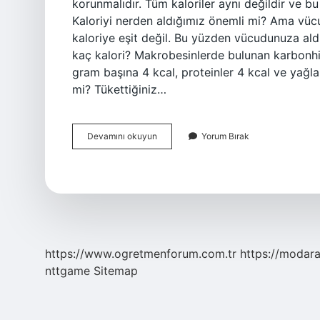
korunmalıdır. Tüm kaloriler aynı değildir ve bu
Kaloriyi nerden aldığımız önemli mi? Ama vücut
kaloriye eşit değil. Bu yüzden vücudunuza aldı
kaç kalori? Makrobesinlerde bulunan karbonhid
gram başına 4 kcal, proteinler 4 kcal ve yağlar
mi? Tükettiğiniz…
Kalori
Devamını okuyun
Yorum Bırak
Mi
Önemli
Makro
Mu
https://www.ogretmenforum.com.tr
https://modara
nttgame
Sitemap