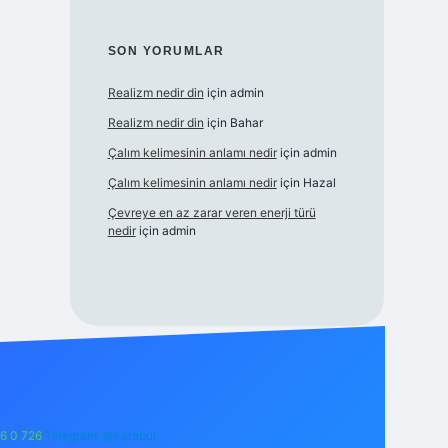
SON YORUMLAR
Realizm nedir din
için
admin
Realizm nedir din
için
Bahar
Çalım kelimesinin anlamı nedir
için
admin
Çalım kelimesinin anlamı nedir
için
Hazal
Çevreye en az zarar veren enerji türü
nedir
için
admin
6 0 726
Telegram: @karabul