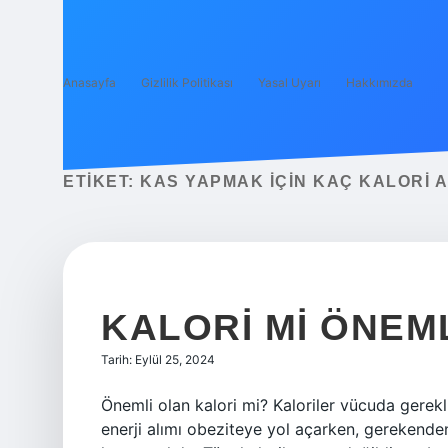
Anasayfa
Gizlilik Politikası
Yasal Uyarı
Hakkımızda
ETIKET:
KAS YAPMAK IÇIN KAÇ KALORI 
KALORI MI ÖNEM
Tarih: Eylül 25, 2024
Önemli olan kalori mi? Kaloriler vücuda gerekl
enerji alımı obeziteye yol açarken, gerekenden 