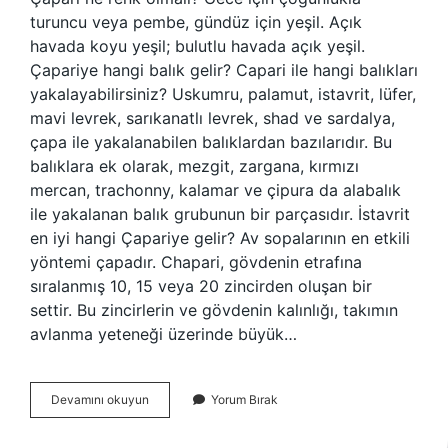
turuncu veya pembe, gündüz için yeşil. Açık
havada koyu yeşil; bulutlu havada açık yeşil.
Çapariye hangi balık gelir? Capari ile hangi balıkları
yakalayabilirsiniz? Uskumru, palamut, istavrit, lüfer,
mavi levrek, sarıkanatlı levrek, shad ve sardalya,
çapa ile yakalanabilen balıklardan bazılarıdır. Bu
balıklara ek olarak, mezgit, zargana, kırmızı
mercan, trachonny, kalamar ve çipura da alabalık
ile yakalanan balık grubunun bir parçasıdır. İstavrit
en iyi hangi Çapariye gelir? Av sopalarının en etkili
yöntemi çapadır. Chapari, gövdenin etrafına
sıralanmış 10, 15 veya 20 zincirden oluşan bir
settir. Bu zincirlerin ve gövdenin kalınlığı, takımın
avlanma yeteneği üzerinde büyük…
Çinekop
Devamını okuyun
Yorum Bırak
Hangi
Renk