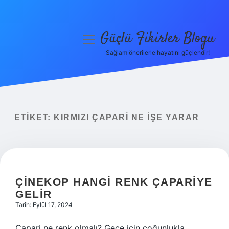
Güçlü Fikirler Blogu
menüyü
aç
Sağlam önerilerle hayatını güçlendir!
Anasayfa
Gizlilik Politikası
Yasal Uyarı
ETIKET:
KIRMIZI ÇAPARI NE IŞE YARAR
Hakkımızda
ÇINEKOP HANGI RENK ÇAPARIYE
GELIR
Tarih: Eylül 17, 2024
Çapari ne renk olmalı? Gece için çoğunlukla